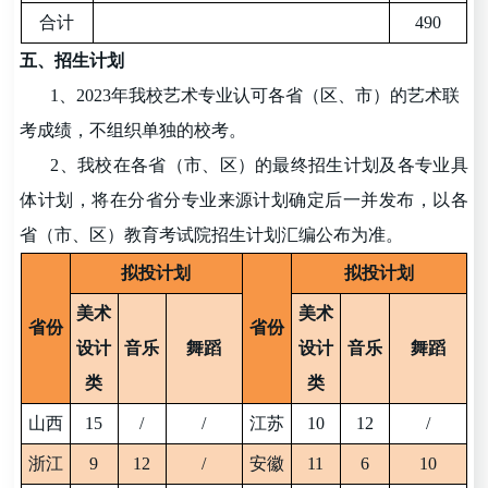
合计
490
五、招生计划
1、202
3
年我校艺术专业认可各省（区、市）的艺术联
考成绩，不组织单独的校考。
2、我校在各省（市、区）的最终招生计划及各专业具
体计划，将在分省分专业来源计划确定后一并发布，以各
省（市、区）教育考试院招生计划汇编公布为准。
拟投计划
拟投计划
美术
美术
省份
省份
设计
音乐
舞蹈
设计
音乐
舞蹈
类
类
山西
15
/
/
江苏
10
1
2
/
浙江
9
1
2
/
安徽
11
6
10