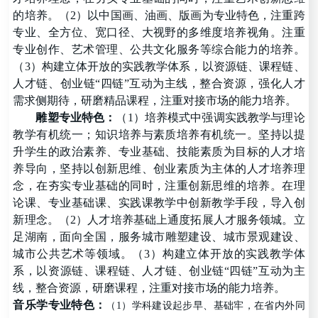
的培养。（2）以中国画、油画、版画为专业特色，注重跨
专业、全方位、宽口径、大视野的多维度培养视角。注重
专业创作、艺术管理、公共文化服务等综合能力的培养。
（3）构建立体开放的实践教学体系，以资源链、课程链、
人才链、创业链
“
四链
”
互动为主线，整合资源，强化人才
需求侧期待，研磨精品课程，注重对接市场的能力培养。
雕塑
专业特色
：
（1）培
养模式中强调实践教学与理论
教学有机统一
；
知识培养与素质培养有机统一
。坚持以提
升学生的政治素养、专业基础、技能素质为目标的人才培
养导向，坚持以创新思维、创业素质为主体的人才培养理
念，在夯实专业基础的同时，注重创新思维的培养。在理
论课、专业基础课、实践课教学中创新教学手段，导入创
新理念。（2）
人才培养基础上通度拓展人才服务领城。立
足
湖南
，
面向全国
，
服务
城市雕塑建设
、
城市景观
建设、
城市公共艺术
等领域。
（3）
构建立体开放的实践教学体
系
，以资源链、课程链、人才链、创业链
“
四链
”
互动为主
线，整合资源，研磨课程，注重对接市场的能力培养。
音乐学
专业特色
：
（1）学科建设起步早、基础牢，在省内外同