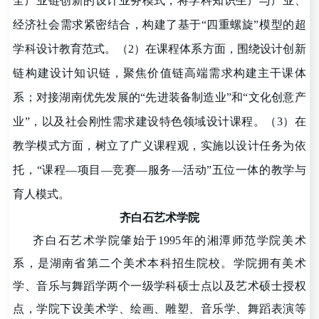
全产业链创新的设计业务模式，
将学科知识生产与产业、
经济社会需求紧密结合，构建了基于
“
四重螺旋
”
模型的超
学科设计教育范式
。（
2
）在课程体系方面，
围绕设计创新
链构建设计知识链
，
聚焦价值链高端
需求
构建主干课体
系
；
对接湖南优先发展的
“
先进装备制造业
”
和
“
文化创意产
业
”
，以及社会刚性需求建设特色领域设计课程
。（
3
）在
教学模式方面，
树立了广义课程观，实施以设计任务为依
托
，
“
课程
—
项目
—
竞赛
—
服务
—
活动
”
五位一体的教学与
育人模式
。
齐白石艺术学院
齐白石艺术学院肇始于1995年的湘潭师范学院美术
系，是湖南省第二个美术本科招生院校。学院拥有美术
学、音乐与舞蹈学两个一级学科硕士点以及艺术硕士授权
点，学院下设美术学、绘画、雕塑、音乐学、舞蹈表演等