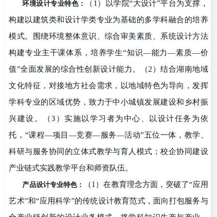
（1）以学院
“
大设计
”
平台为支撑，
环境设计
专业特色
：
构建以建筑类和设计学类专业为基础的多学科融合的培养
模式。围绕环境整体意识、综合审美素质、系统设计方法
构建专业主干课体系，培养学生
“
知识
—
能力
—
素质
—
价
值
”
全面发展的综合性创新设计能力。（2）结合湖南地域
文化特征，对接地方社会需求，以地域特色为导向，发挥
学科专业的区域优势，致力于中小城镇发展建设和乡村振
兴建设。（3）实施以学习者为中心、以设计任务为依
托，
“
课程
—
项目
—
竞赛
—
服务
—
活动
”
五位一体，教学、
科研与服务协同的立体式教学与育人模式；校企协同建设
产业链式实践教学平台和师资队伍。
（
1
）在教育理念方面，
突破了
“
应用
产品设计
专业特色
：
艺术
”
和
“
应用科学
”
的传统设计教育范式，面向打包服务与