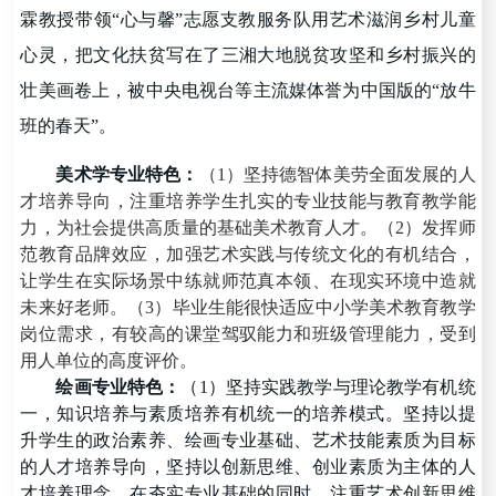
霖教授带领
“
心与馨
”
志愿支教服务队用艺术滋润乡村儿童
心灵，把文化扶贫写在了三湘大地脱贫攻坚和乡村振兴的
壮美画卷上，被中央电视台等主流媒体誉为中国版的
“
放牛
班的春天
”
。
美术学
专业特色
：
（1）坚持德智体美劳全面发展的人
才培养导向，注重培养学生扎实的专业技能与教育教学能
力，为社会
提供高质量
的基础美术教育人才。（2）发挥师
范教育品牌效应，加强艺术实践与传统文化的有机结合，
让学生在实际场景中练就师范真本领、在现实环境中造就
未来好老师。（3）毕业生能很快适应中小学美术教育教学
岗位需求，有较高的课堂驾驭能力和班级管理能力，受到
用人单位的高度评价。
绘画
专业特色
：
（1）坚持实践教学与理论教学有机统
一，知识培养与素质培养有机统一的培养模式。坚持以提
升学生的政治素养、绘画专业基础、艺术技能素质为目标
的人才培养导向，坚持以创新思维、创业素质为主体的人
才培养理念，在夯实专业基础的同时，注重艺术创新思维