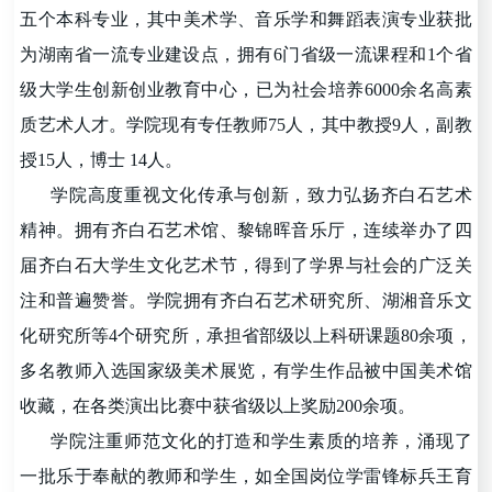
五个本科专业，其中美术学、音乐学和舞蹈表演专业获批
为湖南省一流专业建设点，拥有6门省级一流课程和
1个省
级
大学生创新创业教育中心，已为社会培养6000余名高素
质艺术人才。学院现有专任教师7
5
人，其中教授
9
人，副教
授1
5
人，博士 1
4
人。
学院高度重视文化传承与创新，致力弘扬齐白石艺术
精神
。
拥有齐白石艺术馆、黎锦晖音乐厅，
连续
举办了四
届齐白石大学生文化艺术节，得到了学界与社会的广泛关
注和普遍赞誉。学院拥有齐白石艺术研究所、湖湘音乐文
化研究所等4个研究所，承担省部级以上科研课题80余项，
多名教师入选国家级美术展览，有学生作品被中国美术馆
收藏，在各类演出比赛中获省级以上奖励200余项。
学院注重师范文化的打造和学生素质的培养，涌现了
一批乐于奉献的教师和学生，如
全国岗位学雷锋标兵
王育