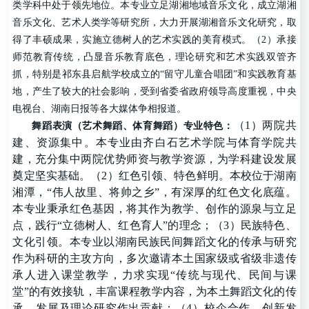
类学科中处于领先地位。本专业立足湖湘地域音乐文化，成立湖湘
音乐文化、艺术人类学等研究所，大力开展湖湘音乐文化研究，取
得了丰硕成果，实施立德树人的艺术实践的美育模式。（2）承接
师范教育传统，凸显音乐教育底色，理论研究和艺术实践双管齐
抓，特别是祁东县启航学校成立的
“
留守儿童合唱团
”
和实践教育基
地，产生了较大的社会影响，受到省委省政府领导高度重视，中央
电视台、湖南日报等各大媒体争相报道。
（1）两院共
舞蹈表演
（
艺术舞蹈、体育舞蹈
）
专业特色：
建、资源集中。本专业由齐白石艺术学院与体育学院共
建，充分集中两院优势师资与教学资源，为学科建设发展
奠定坚实基础。（2）红色引领、特色鲜明。本校位于湖南
湘潭，
“
伟人故里、将帅之乡
”
，有深厚的红色文化底蕴。
本专业秉承红色基因，将其作为教学、创作的源泉与立足
点，践行
“
立德树人、红色育人
”
的理念；（3）民族特色、
文化引领。本专业以湖南民族民间舞蹈文化的传承与研究
作为科研的主攻方向，多次邀请本土国家级或省级非遗传
承人进入课堂教学，力求实现
“
传统与现代、民间与课
堂
”
的有效接轨，丰富课程教学内容，为本土舞蹈文化的传
承、发展及理论研究作出贡献；（4）校企合作、创新发