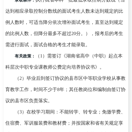
录取条件：
达到相应录取控制分数线的面试考生人数未达到规定的比
例人数时，可适当降分依次增补面试考生，直至达到规定
的比例人数，但降分最多不超过
20
分。），报考后的考生
需进行面试，面试合格的考生才能录取。
（
1
）
需签订《湖南省高中（中职）起点本
有关政策：
科层次中职专业课教师公费定向培养协议书》。
（
2
）毕业后到签订协议的县市区中等职业学校从事教
育教学工作，时间不少于
8
年；其任教岗位和编制由签订协
议的县市区负责落实。
（
3
）在校学习期间：不能转学、转专业；免缴学费、
住宿费、军训服装费和教材费；并按国家和省有关规定享