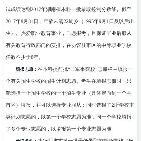
试成绩达到
2017
年湖南省
本科一批录取控制分数线。截至
201
7
年
8
月
31
日，年龄
未满
22
周岁（
199
5
年
9
月
1
日及以后出
生）。热爱职业教育事业，自愿报考，且保证毕业后
服从
有关教育行政部门的安排，
在协议县市区的中等职业学校
任教不少于
8
年。
在本科提前批
“
非军事院校
”
志愿栏中填报一
填报志愿
：
个有关招生学校的招生计划志愿。考生在填报志愿时，只
能选择一个招生学校的一个招生专业（具体定向到一个县
市区）填报，
并可以选择专业服从；
同时选报了
2
所学校本
类计划志愿的，以第一个学校志愿为准，同一个学校填报
了
多个专业志愿的，以填报第一个专业志愿为准。
执行我省本科一批最低录取控制分数线（当