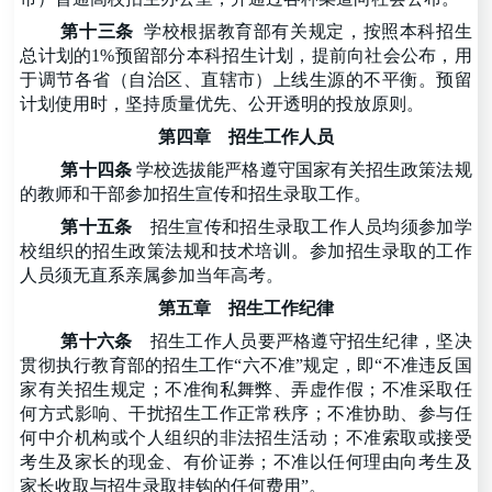
第十三条
学校根据教育部有关规定，按照本科招生
总计划的
1%预留部分本科招生计划，提前向社会公布，用
于调节各省（自治区、直辖市）上线生源的不平衡。预留
计划使用时，坚持质量优先、公开透明的投放原则。
第四章
招生工作人员
第十四条
学校选拔能严格遵守国家有关招生政策法规
的教师和干部参加招生宣传和招生录取工作。
第十五条
招生宣传和招生录取工作人员均须参加学
校组织的招生政策法规和技术培训。参加招生录取的工作
人员须无直系亲属参加当年高考。
第五章
招生工作纪律
第十六条
招生工作人员要严格遵守招生纪律，坚决
贯彻执行教育部的招生工作
“六不准”规定，即“不准违反国
家有关招生规定；不准徇私舞弊、弄虚作假；不准采取任
何方式影响、干扰招生工作正常秩序；不准协助、参与任
何中介机构或个人组织的非法招生活动；不准索取或接受
考生及家长的现金、有价证券；不准以任何理由向考生及
家长收取与招生录取挂钩的任何费用”。