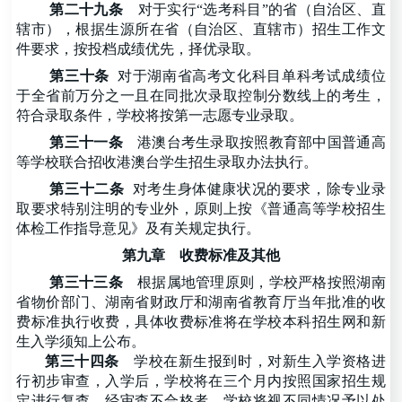
第二十九条
对于实行
“选考科目”的省（自治区、直
辖市），根据生源所在省（自治区、直辖市）招生工作文
件要求，按投档成绩优先，择优录取。
第三十条
对于湖南省高考文化科目单科考试成绩位
于全省前万分之一且在同批次录取控制分数线上的考生，
符合录取条件，学校将按第一志愿专业录取。
第三十一条
港澳台考生录取按照教育部中国普通高
等学校联合招收港澳台学生招生录取办法执行。
第三十二条
对考生身体健康状况的要求，除专业录
取要求特别注明的专业外，原则上按《普通高等学校招生
体检工作指导意见》及有关规定执行。
第九章
收费标准及其他
第三十三条
根据属地管理原则，学校严格按照湖南
省物价部门、湖南省财政厅和湖南省教育厅当年批准的收
费标准执行收费，具体收费标准将在学校本科招生网和新
生入学须知上公布。
第三十四条
学校在新生报到时，对新生入学资格进
行初步审查，入学后，学校将在三个月内按照国家招生规
定进行复查。经审查不合格者，学校将视不同情况予以处