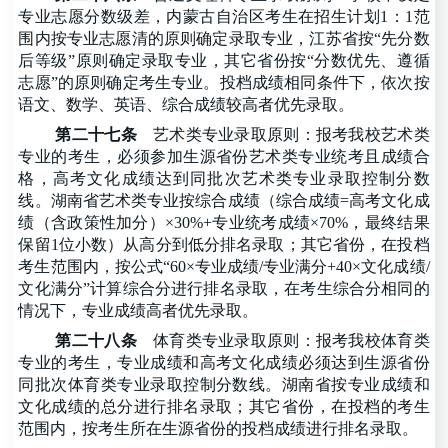
专业志愿分数级差，内蒙古自治区考生在招生计划
1：1范
围内按专业志愿清的原则确定录取专业，江苏省按“先分数
后等级”原则确定录取专业，其它省份按“分数优先、遵循
志愿”的原则确定考生专业。投档成绩相同条件下，依次按
语文、数学、英语、综合成绩较高者优先录取。
第二十七条
艺术类专业录取原则：报考我校艺术类
专业的考生，必须参加生源省份艺术类专业统考且成绩合
格，高考文化成绩达到同批次艺术类专业录取控制分数
线。湖南省艺术类专业按综合成绩（综合成绩
=高考文化成
绩（含政策性加分）×30%+专业统考成绩×70%，最终结果
保留1位小数）从高分到低分排名录取；其它省份，在投档
考生范围内，按公式“60×专业成绩/专业满分+40×文化成绩/
文化满分”计算综合分进行排名录取，在考生综合分相同的
情况下，专业成绩高者优先录取。
第二十八条
体育类专业录取原则：报考我校体育类
专业的考生，专业成绩和高考文化成绩必须达到生源省份
同批次体育类专业录取控制分数线。湖南省按专业成绩和
文化成绩的总分进行排名录取；其它省份，在投档的考生
范围内，按考生所在生源省份的投档成绩进行排名录取。