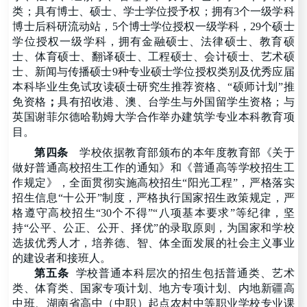
类；具有博士、硕士、学士学位授予权；拥有3个一级学科
博士后科研流动站，5个博士学位授权一级学科，29个硕士
学位授权一级学科，拥有金融硕士、法律硕士、教育硕
士、体育硕士、翻译硕士、工程硕士、会计硕士、艺术硕
士、新闻与传播硕士9种专业硕士学位授权类别及优秀应届
本科毕业生免试攻读硕士研究生推荐资格、“硕师计划”推
免资格
；
具有招收港、澳、台学生与外国留学生资格；与
英国谢菲尔德哈勒姆大学合作举办建筑学专业本科教育项
目。
第四条
学校依据教育部颁布的本年度教育部《关于
做好普通高校招生工作的通知》和《普通高等学校招生工
作规定》，全面贯彻实施高校招生
“阳光工程”，严格落实
招生信息“十公开”制度，严格执行国家招生政策规定，严
格遵守高校招生“30个不得”“八项基本要求”等纪律，坚
持“公平、公正、公开、择优”的录取原则，为国家和学校
选拔优秀人才，培养德、智、体全面发展的社会主义事业
的建设者和接班人。
第五条
学校普通本科层次的招生包括普通类、艺术
类、体育类、国家专项计划、地方专项计划、内地新疆高
中班、湖南省高中（中职）起点农村中等职业学校专业课