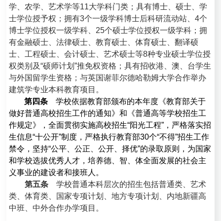
学、农学、艺术学等11大学科门类；具有博士、硕士、学
士学位授予权；拥有3个一级学科博士后科研流动站、4个
博士学位授权一级学科、25个硕士学位授权一级学科；拥
有金融硕士、法律硕士、教育硕士、体育硕士、翻译硕
士、工程硕士、会计硕士、艺术硕士等8种专业硕士学位授
权类别及“硕师计划”推免权资格；具有招收港、澳、台学生
与外国留学生资格；与英国谢菲尔德哈勒姆大学合作举办
建筑学专业本科教育项目。
第四条
学校依据教育部颁布的本年度《教育部关于
做好普通高校招生工作的通知》和《普通高等学校招生工
作规定》，全面贯彻实施高校招生“阳光工程”，严格落实招
生信息“十公开”制度，严格执行教育部30个“不得”招生工作
禁令，坚持“公平、公正、公开、择优”的录取原则，为国家
和学校选拔优秀人才，培养德、智、体全面发展的社会主
义事业的建设者和接班人。
第五条
学校普通本科层次的招生包括普通类、艺术
类、体育类、国家专项计划、地方专项计划、内地新疆高
中班、中外合作办学项目。